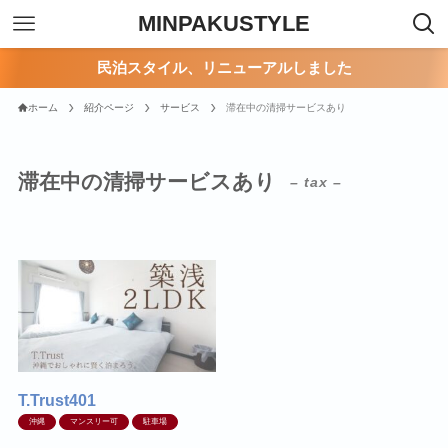
MINPAKUSTYLE
民泊スタイル、リニューアルしました
ホーム
紹介ページ
サービス
滞在中の清掃サービスあり
滞在中の清掃サービスあり
– tax –
T.Trust401
沖縄
マンスリー可
駐車場