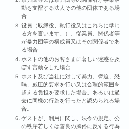
動を⽀配する法⼈その他の団体である場
合
役員（取締役、執⾏役⼜はこれらに準じ
る⽅を⾔います。）、従業員、関係者等
が暴⼒団等の構成員⼜はその関係者であ
る場合
ホストの他のお客さまに著しい迷惑を及
ぼす⾔動をした場合
ホスト及び当社に対して暴⼒、脅迫、恐
喝、威圧的要求を⾏い⼜は合理的範囲を
超える負担を要求した場合。あるいは過
去に同様の⾏為を⾏ったと認められる場
合。
ゲストが、利⽤に関し、法令の規定、公
の秩序若しくは善良の⾵俗に反する⾏為