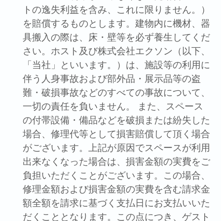
トの逸失利益を含み、これに限りません。）
を賠償するものとします。建物内に機材、器
具搬⼊の際は、床・壁等を必ず養⽣してくだ
さい。ホスト及び株式会社エクソン（以下、
「当社」といいます。）は、施設等の利⽤に
伴う⼈⾝事故および部外品・展⽰品等の盗
難・破損事故などのすべての事故について、
⼀切の責任を負いません。 また、スペース
の付帯設備・備品などを破損または紛失した
場合、修理代等として損害賠償して頂く場合
がございます。上記が原因でスペースが利⽤
出来なくなった場合は、損害⾦額の実費をご
負担いただくことがございます。この場合、
修理⾦額および損害⾦額の実費を含む請求⾦
額全額を請求に基づく⽀払⽇にお⽀払いいた
だくこととなります。この点につき、ゲスト