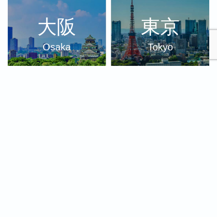
大阪
東京
Osaka
Tokyo
沖縄
和歌山
Okinawa
Wakayama
その他エ
伊勢
リア