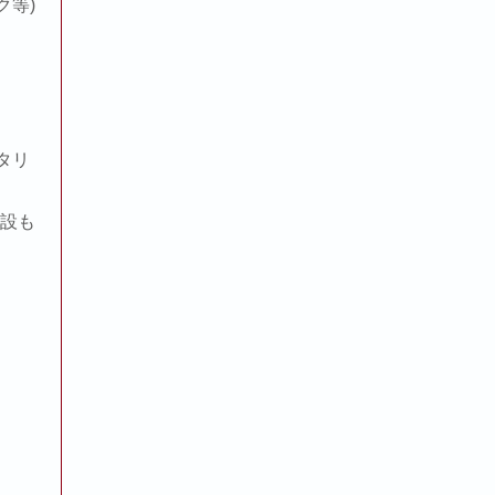
ク等)
タリ
施設も