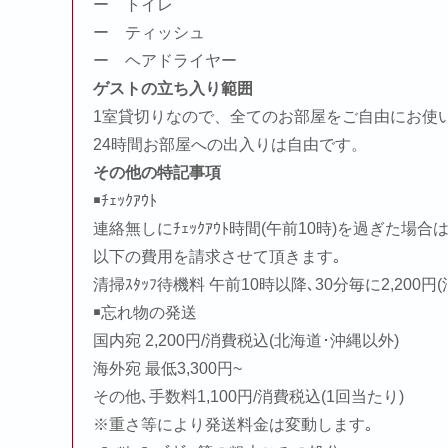
ー トイレ
ー ティッシュ
ー ヘアドライヤー
ゲストの立ち入り範囲
1室貸切りなので、全てのお部屋をご自由にお使
24時間お部屋への出入りは自由です。
その他の特記事項
￭ﾁｪｯｸｱｳﾄ
連絡無しにﾁｪｯｸｱｳﾄ時間(午前10時)を過ぎた場合
以下の費用を請求させて頂きます｡
清掃ｽﾀｯﾌ待機料 午前10時以降､30分毎に2,200円
￭忘れ物の発送
国内宛 2,200円/消費税込(北海道･沖縄以外)
海外宛 最低3,300円~
その他､手数料1,100円/消費税込(1回当たり)
※重さ等により発送料金は変動します｡