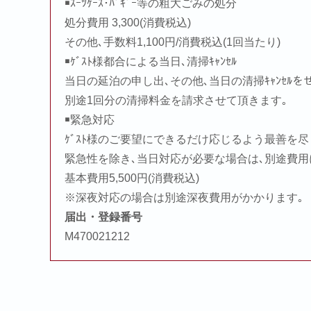
￭ｽｰﾂｹｰｽ･ﾊﾞｷﾞｰ等の粗大ごみの処分
処分費用 3,300(消費税込)
その他､手数料1,100円/消費税込(1回当たり)
￭ｹﾞｽﾄ様都合による当日､清掃ｷｬﾝｾﾙ
当日の延泊の申し出､その他､当日の清掃ｷｬﾝｾﾙ
別途1回分の清掃料金を請求させて頂きます｡
￭緊急対応
ｹﾞｽﾄ様のご要望にできるだけ応じるよう最善を
緊急性を除き､当日対応が必要な場合は､別途費
基本費用5,500円(消費税込)
※深夜対応の場合は別途深夜費用がかかります｡
届出・登録番号
M470021212