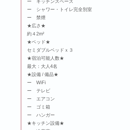
ー キッチンスペース
ー シャワー・トイレ完全別室
ー 禁煙
★広さ★
約４2m²
★ベッド★
セミダブルベッドｘ３
★宿泊可能人数★
最大：大人4名
★設備 / 備品★
ー WiFi
ー テレビ
ー エアコン
ー ゴミ箱
ー ハンガー
★キッチン設備★