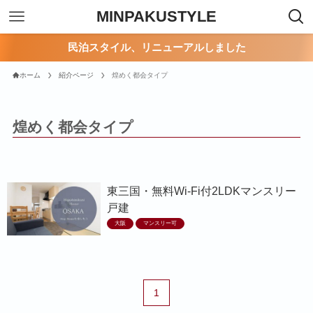
MINPAKUSTYLE
民泊スタイル、リニューアルしました
ホーム
紹介ページ
煌めく都会タイプ
煌めく都会タイプ
東三国・無料Wi-Fi付2LDKマンスリー
戸建
大阪
マンスリー可
1