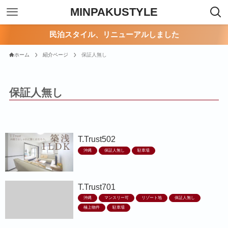
MINPAKUSTYLE
民泊スタイル、リニューアルしました
ホーム
紹介ページ
保証人無し
保証人無し
T.Trust502
沖縄
保証人無し
駐車場
T.Trust701
沖縄
マンスリー可
リゾート地
保証人無し
極上物件
駐車場