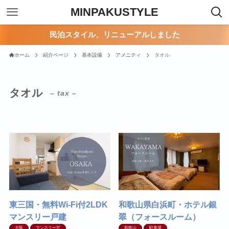
MINPAKUSTYLE
民泊スタイル、リニューアルしました
ホーム
紹介ページ
基本設備
アメニティ
タオル
タオル
– tax –
東三国・無料Wi-Fi付2LDK
和歌山県白浜町・ホテル銀
マンスリー戸建
翠（フォースルーム）
大阪
マンスリー可
和歌山
駐車場