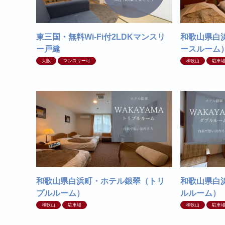
東三国・無料Wi-Fi付2LDKマンスリ
和歌山県白
ー戸建
ースルーム
大阪
マンスリー可
和歌山
駐車
和歌山県白浜町・ホテル銀翠（トリ
和歌山県白
プルルーム）
ルルーム）
和歌山
駐車場
和歌山
駐車