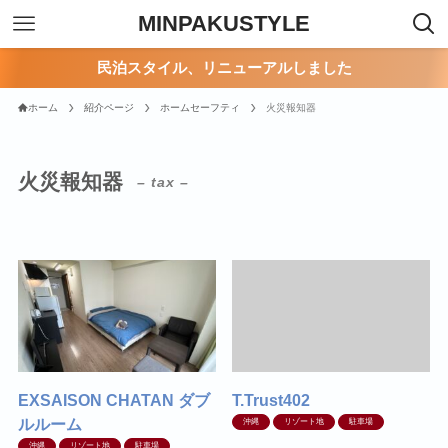
MINPAKUSTYLE
民泊スタイル、リニューアルしました
ホーム
紹介ページ
ホームセーフティ
火災報知器
火災報知器
– tax –
EXSAISON CHATAN ダブ
T.Trust402
ルルーム
沖縄
リゾート地
駐車場
沖縄
リゾート地
駐車場