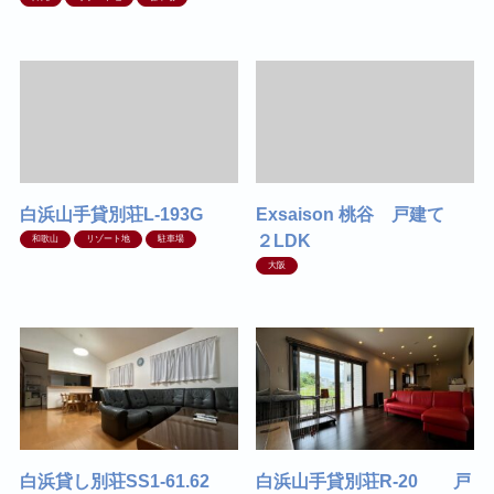
白浜山手貸別荘L-193G
Exsaison 桃谷 戸建て
２LDK
和歌山
リゾート地
駐車場
大阪
白浜貸し別荘SS1-61.62
白浜山手貸別荘R-20 戸