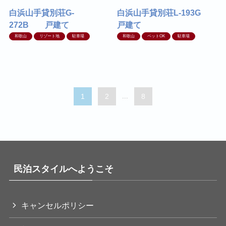
白浜山手貸別荘G-
白浜山手貸別荘L-193G
272B 戸建て
戸建て
和歌山
リゾート地
駐車場
和歌山
ペットOK
駐車場
1
2
...
8
民泊スタイルへようこそ
キャンセルポリシー