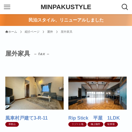
MINPAKUSTYLE
民泊スタイル、リニューアルしました
ホーム
紹介ページ
屋外
屋外家具
屋外家具
– tax –
風車村戸建て3-R-11
Rip Stick 平屋 1LDK
和歌山
リゾート地
極上物件
駐車場