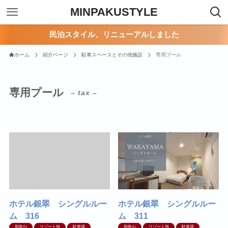
MINPAKUSTYLE
民泊スタイル、リニューアルしました
ホーム
紹介ページ
駐車スペースとその他施設
専用プール
専用プール
– tax –
ホテル銀翠 シングルルー
ホテル銀翠 シングルルー
ム 316
ム 311
和歌山
リゾート地
駐車場
和歌山
リゾート地
駐車場