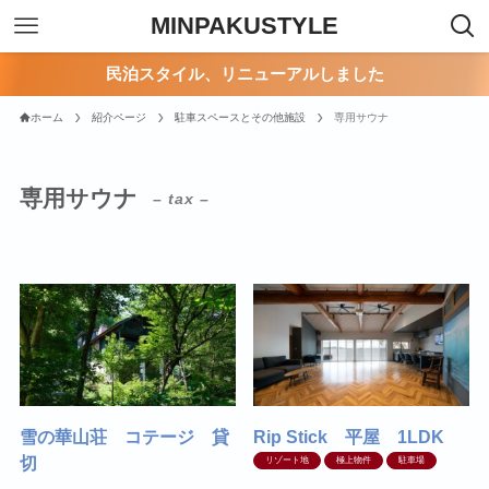
MINPAKUSTYLE
民泊スタイル、リニューアルしました
ホーム
紹介ページ
駐車スペースとその他施設
専用サウナ
専用サウナ
– tax –
雪の華山荘 コテージ 貸
Rip Stick 平屋 1LDK
切
リゾート地
極上物件
駐車場