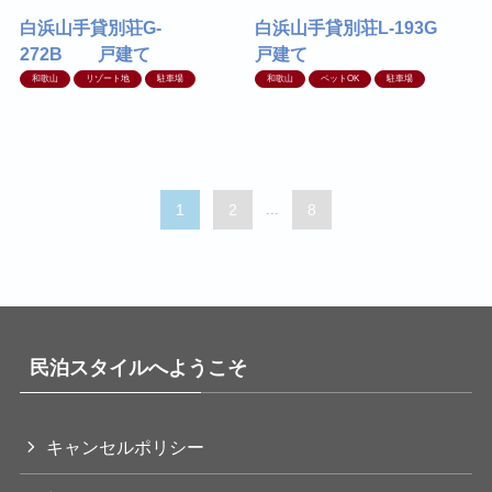
白浜山手貸別荘G-
白浜山手貸別荘L-193G
272B 戸建て
戸建て
和歌山
リゾート地
駐車場
和歌山
ペットOK
駐車場
1
2
...
8
民泊スタイルへようこそ
キャンセルポリシー