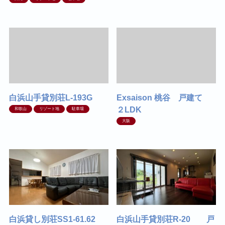
白浜山手貸別荘L-193G
Exsaison 桃谷 戸建て
２LDK
和歌山
リゾート地
駐車場
大阪
白浜貸し別荘SS1-61.62
白浜山手貸別荘R-20 戸