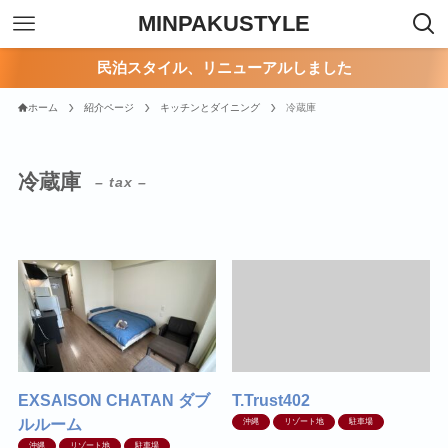
MINPAKUSTYLE
民泊スタイル、リニューアルしました
ホーム
紹介ページ
キッチンとダイニング
冷蔵庫
冷蔵庫
– tax –
EXSAISON CHATAN ダブ
T.Trust402
ルルーム
沖縄
リゾート地
駐車場
沖縄
リゾート地
駐車場