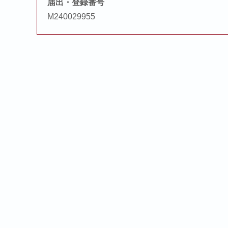
届出・登録番号
M240029955