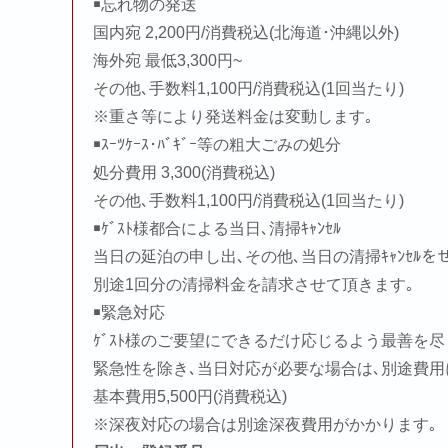
￭忘れ物の発送
国内宛 2,200円/消費税込(北海道･沖縄以外)
海外宛 最低3,300円~
その他､手数料1,100円/消費税込(1回当たり)
※重さ等により発送料金は変動します｡
￭ｽｰﾂｹｰｽ･ﾊﾞｷﾞｰ等の粗大ごみの処分
処分費用 3,300(消費税込)
その他､手数料1,100円/消費税込(1回当たり)
￭ｹﾞｽﾄ様都合による当日､清掃ｷｬﾝｾﾙ
当日の延泊の申し出､その他､当日の清掃ｷｬﾝｾﾙ
別途1回分の清掃料金を請求させて頂きます｡
￭緊急対応
ｹﾞｽﾄ様のご要望にできるだけ応じるよう最善を
緊急性を除き､当日対応が必要な場合は､別途費
基本費用5,500円(消費税込)
※深夜対応の場合は別途深夜費用がかかります｡