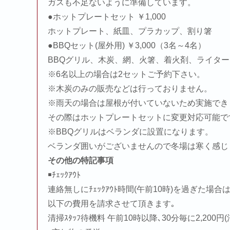
ガスも不足ないように準備しています。
●ホットプレートセット ￥1,000
ホットプレート、紙皿、プラカップ、割り箸
●BBQセット(屋外用) ￥3,000（3名～4名）
BBQグリル、木炭、網、火箸、着火剤、ライタ
※6名以上の場合は2セットご予約下さい。
※木炭のみの販売などは行っておりません。
※雨天の場合は屋根が付いていないため実施でき
その際はホットプレートセットに変更対応可能で
※BBQグリルはベランダに設置になります。
ベランダ囲いがございませんので冬場は寒く感じ
その他の特記事項
￭ﾁｪｯｸｱｳﾄ
連絡無しにﾁｪｯｸｱｳﾄ時間(午前10時)を過ぎた場合
以下の費用を請求させて頂きます｡
清掃ｽﾀｯﾌ待機料 午前10時以降､30分毎に2,200円