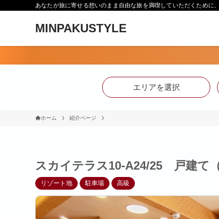
あなたが旅に寄せる想いのまま自由な旅を満喫していただくために、Min
MINPAKUSTYLE
エリアを選択
ホーム
紹介ページ
スカイテラス10-A24/25 戸建
リゾート地
駐車場
高級