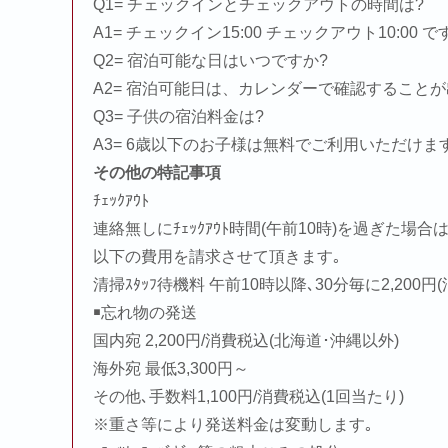
Q1= チェックインとチェックアウトの時間は?
A1= チェックイン15:00 チェックアウト10:00 で
Q2= 宿泊可能な日はいつですか?
A2= 宿泊可能日は、カレンダーで確認すること
Q3= 子供の宿泊料金は?
A3= 6歳以下のお子様は無料でご利用いただけ
その他の特記事項
ﾁｪｯｸｱｳﾄ
連絡無しにﾁｪｯｸｱｳﾄ時間(午前10時)を過ぎた場合
以下の費用を請求させて頂きます｡
清掃ｽﾀｯﾌ待機料 午前10時以降､30分毎に2,200円
￭忘れ物の発送
国内宛 2,200円/消費税込(北海道･沖縄以外)
海外宛 最低3,300円～
その他､手数料1,100円/消費税込(1回当たり)
※重さ等により発送料金は変動します｡