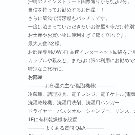
沖縄のメインストリート国際通りから徒歩2分。
自信を持ってお勧めするお部屋！！
さらに築浅で清潔感もバッチリです。
一度は泊まっていただきたいお部屋を今だけ特別
お土産やお買い物に便利すぎて驚く立地です。
最大人数2名様。
お部屋専用のWi-Fi 高速インターネット回線を
カップルや親友と、または出張の利用にお勧めで
特別なご旅行に。
お部屋
———- お部屋の主な備品(機器) ———–
冷蔵庫、調理器具、電子レンジ、電子ケトル(電気
洗濯乾燥機、洗濯用洗剤、洗濯用ハンガー
ドライヤー、バスタオル、シャンプー、リンス、
1Fに有料乾燥機を設置
———- よくある質問 Q&A ———–