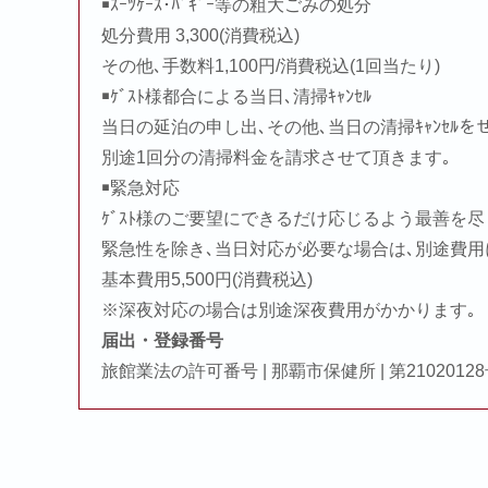
￭ｽｰﾂｹｰｽ･ﾊﾞｷﾞｰ等の粗大ごみの処分
処分費用 3,300(消費税込)
その他､手数料1,100円/消費税込(1回当たり)
￭ｹﾞｽﾄ様都合による当日､清掃ｷｬﾝｾﾙ
当日の延泊の申し出､その他､当日の清掃ｷｬﾝｾﾙ
別途1回分の清掃料金を請求させて頂きます｡
￭緊急対応
ｹﾞｽﾄ様のご要望にできるだけ応じるよう最善を
緊急性を除き､当日対応が必要な場合は､別途費
基本費用5,500円(消費税込)
※深夜対応の場合は別途深夜費用がかかります｡
届出・登録番号
旅館業法の許可番号 | 那覇市保健所 | 第2102012