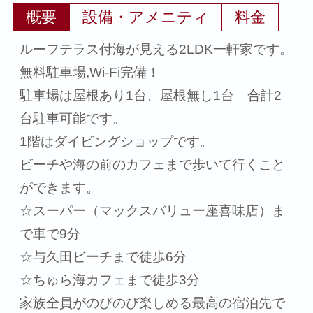
概要
設備・アメニティ
料金
ルーフテラス付海が見える2LDK一軒家です。
無料駐車場,Wi-Fi完備！
駐車場は屋根あり1台、屋根無し1台 合計2
台駐車可能です。
1階はダイビングショップです。
ビーチや海の前のカフェまで歩いて行くこと
ができます。
☆スーパー（マックスバリュー座喜味店）ま
で車で9分
☆与久田ビーチまで徒歩6分
☆ちゅら海カフェまで徒歩3分
家族全員がのびのび楽しめる最高の宿泊先で