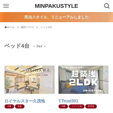
MINPAKUSTYLE
民泊スタイル、リニューアルしました
ホーム
紹介ページ
ベッド4台
ベッド4台
– tax –
ロイヤルスター久茂地
T.Trust301
沖縄
高級
沖縄
リゾート地
駐車場